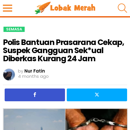
S
SEMASA
Polis Bantuan Prasarana Cekap,
Suspek Gangguan Sek*ual
Diberkas Kurang 24 Jam
by
Nur Fatin
4 months ago