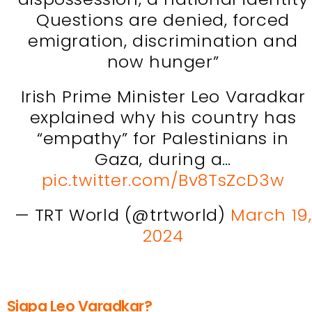
Questions are denied, forced
emigration, discrimination and
now hunger”
Irish Prime Minister Leo Varadkar
explained why his country has
“empathy” for Palestinians in
Gaza, during a…
pic.twitter.com/Bv8TsZcD3w
— TRT World (@trtworld)
March 19,
2024
Siapa Leo Varadkar?