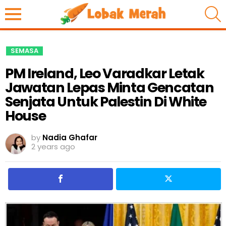
S
SEMASA
PM Ireland, Leo Varadkar Letak
Jawatan Lepas Minta Gencatan
Senjata Untuk Palestin Di White
House
by
Nadia Ghafar
2 years ago