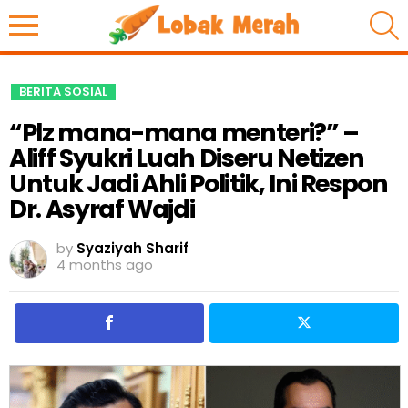
S
BERITA SOSIAL
“Plz mana-mana menteri?” –
Aliff Syukri Luah Diseru Netizen
Untuk Jadi Ahli Politik, Ini Respon
Dr. Asyraf Wajdi
by
Syaziyah Sharif
4 months ago