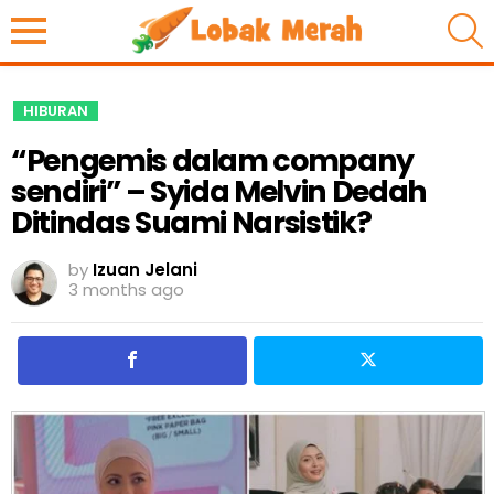
S
HIBURAN
“Pengemis dalam company
sendiri” – Syida Melvin Dedah
Ditindas Suami Narsistik?
by
Izuan Jelani
3 months ago