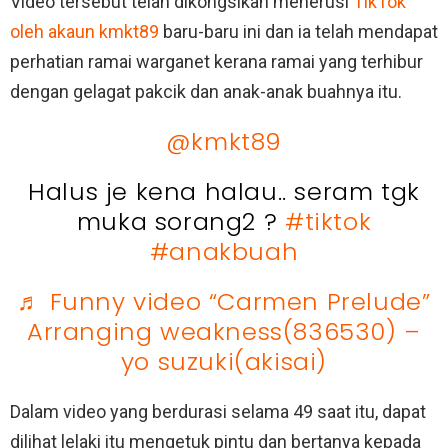
Video tersebut telah dikongsikan menerusi
TikTok
oleh akaun kmkt89
baru-baru ini dan ia telah mendapat
perhatian ramai warganet kerana ramai yang terhibur
dengan gelagat pakcik dan anak-anak buahnya itu.
@kmkt89
Halus je kena halau.. seram tgk
muka sorang2 ?
#tiktok
#anakbuah
♬ Funny video “Carmen Prelude”
Arranging weakness(836530) –
yo suzuki(akisai)
Dalam video yang berdurasi selama 49 saat itu, dapat
dilihat lelaki itu mengetuk pintu dan bertanya kepada