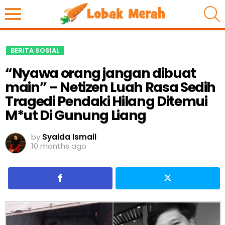
S
BERITA SOSIAL
“Nyawa orang jangan dibuat
main” – Netizen Luah Rasa Sedih
Tragedi Pendaki Hilang Ditemui
M*ut Di Gunung Liang
by
Syaida Ismail
10 months ago