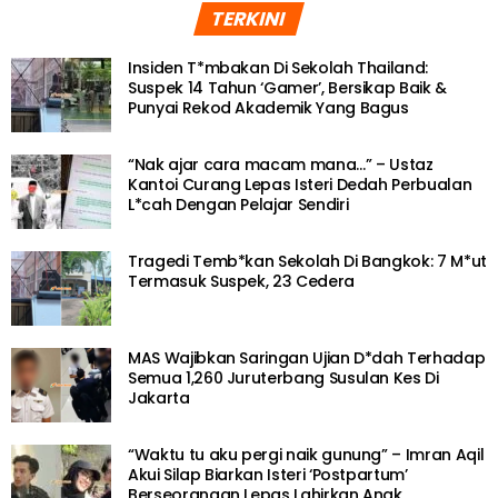
TERKINI
Insiden T*mbakan Di Sekolah Thailand:
Suspek 14 Tahun ‘Gamer’, Bersikap Baik &
Punyai Rekod Akademik Yang Bagus
“Nak ajar cara macam mana…” – Ustaz
Kantoi Curang Lepas Isteri Dedah Perbualan
L*cah Dengan Pelajar Sendiri
Tragedi Temb*kan Sekolah Di Bangkok: 7 M*ut
Termasuk Suspek, 23 Cedera
MAS Wajibkan Saringan Ujian D*dah Terhadap
Semua 1,260 Juruterbang Susulan Kes Di
Jakarta
“Waktu tu aku pergi naik gunung” – Imran Aqil
Akui Silap Biarkan Isteri ‘Postpartum’
Berseorangan Lepas Lahirkan Anak