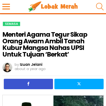
S
SEMASA
Menteri Agama Tegur Sikap
Orang Awam Ambil Tanah
Kubur Mangsa Nahas UPSI
Untuk Tujuan ‘Berkat’
by
Izuan Jelani
about a year ago