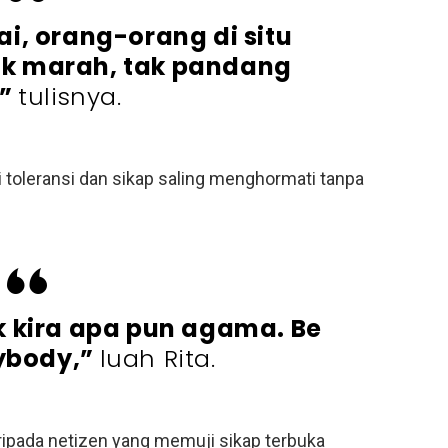
i, orang-orang di situ
k marah, tak pandang
,”
tulisnya.
 toleransi dan sikap saling menghormati tanpa
k kira apa pun agama. Be
rybody,”
luah Rita.
aripada netizen yang memuji sikap terbuka