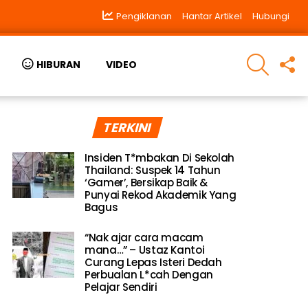
Pengiklanan
Hantar Artikel
Hubungi
SEARCH
F
HIBURAN
VIDEO
U
TERKINI
Insiden T*mbakan Di Sekolah
Thailand: Suspek 14 Tahun
‘Gamer’, Bersikap Baik &
Punyai Rekod Akademik Yang
Bagus
“Nak ajar cara macam
mana…” – Ustaz Kantoi
Curang Lepas Isteri Dedah
Perbualan L*cah Dengan
Pelajar Sendiri