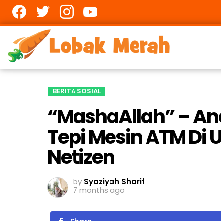
Facebook
twitter
Instagram
youtube
BERITA SOSIAL
“MashaAllah” – Ana
Tepi Mesin ATM Di U
Netizen
by
Syaziyah Sharif
7 months ago