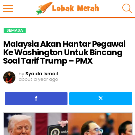
S
SEMASA
Malaysia Akan Hantar Pegawai
Ke Washington Untuk Bincang
Soal Tarif Trump – PMX
by
Syaida Ismail
about a year ago