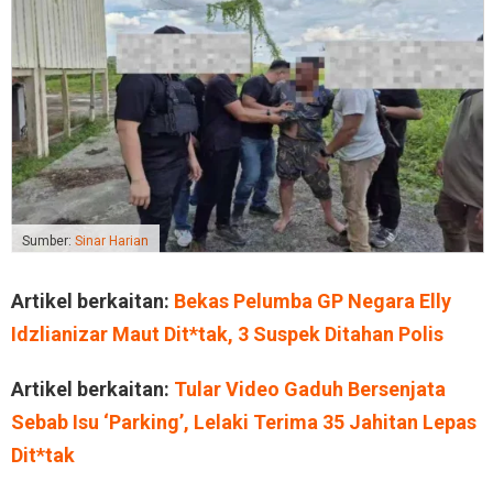
Sumber:
Sinar Harian
Artikel berkaitan:
Bekas Pelumba GP Negara Elly
Idzlianizar Maut Dit*tak, 3 Suspek Ditahan Polis
Artikel berkaitan:
Tular Video Gaduh Bersenjata
Sebab Isu ‘Parking’, Lelaki Terima 35 Jahitan Lepas
Dit*tak