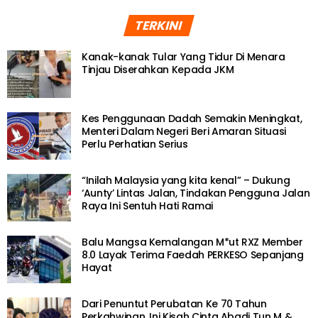
TERKINI
Kanak-kanak Tular Yang Tidur Di Menara
Tinjau Diserahkan Kepada JKM
Kes Penggunaan Dadah Semakin Meningkat,
Menteri Dalam Negeri Beri Amaran Situasi
Perlu Perhatian Serius
“Inilah Malaysia yang kita kenal” – Dukung
‘Aunty’ Lintas Jalan, Tindakan Pengguna Jalan
Raya Ini Sentuh Hati Ramai
Balu Mangsa Kemalangan M*ut RXZ Member
8.0 Layak Terima Faedah PERKESO Sepanjang
Hayat
Dari Penuntut Perubatan Ke 70 Tahun
Perkahwinan, Ini Kisah Cinta Abadi Tun M &