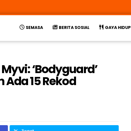
SEMASA
BERITA SOSIAL
GAYA HIDUP
Myvi: ‘Bodyguard’
h Ada 15 Rekod