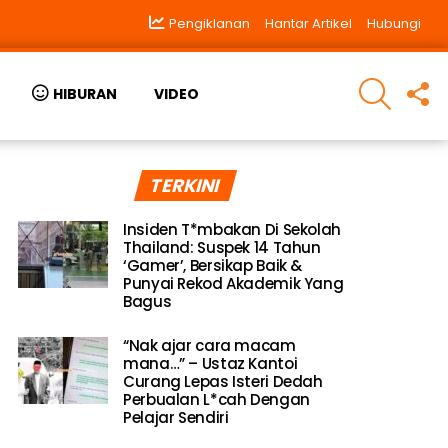
Pengiklanan
Hantar Artikel
Hubungi
SEARCH
F
HIBURAN
VIDEO
U
TERKINI
Insiden T*mbakan Di Sekolah
Thailand: Suspek 14 Tahun
‘Gamer’, Bersikap Baik &
Punyai Rekod Akademik Yang
Bagus
“Nak ajar cara macam
mana…” – Ustaz Kantoi
Curang Lepas Isteri Dedah
Perbualan L*cah Dengan
Pelajar Sendiri