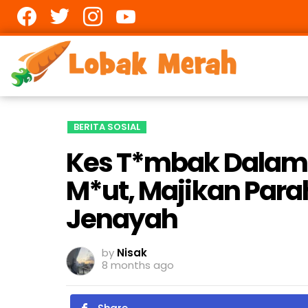
Facebook
twitter
Instagram
youtube
BERITA SOSIAL
Kes T*mbak Dalam 
M*ut, Majikan Para
Jenayah
by
Nisak
8 months ago