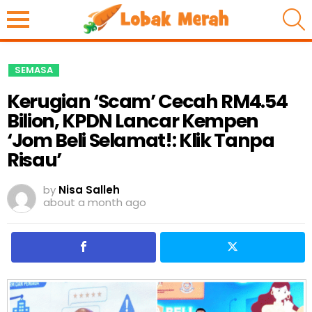
S
SEMASA
Kerugian ‘Scam’ Cecah RM4.54
Bilion, KPDN Lancar Kempen
‘Jom Beli Selamat!: Klik Tanpa
Risau’
by
Nisa Salleh
about a month ago