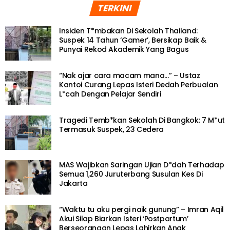
TERKINI
Insiden T*mbakan Di Sekolah Thailand:
Suspek 14 Tahun ‘Gamer’, Bersikap Baik &
Punyai Rekod Akademik Yang Bagus
“Nak ajar cara macam mana…” – Ustaz
Kantoi Curang Lepas Isteri Dedah Perbualan
L*cah Dengan Pelajar Sendiri
Tragedi Temb*kan Sekolah Di Bangkok: 7 M*ut
Termasuk Suspek, 23 Cedera
MAS Wajibkan Saringan Ujian D*dah Terhadap
Semua 1,260 Juruterbang Susulan Kes Di
Jakarta
“Waktu tu aku pergi naik gunung” – Imran Aqil
Akui Silap Biarkan Isteri ‘Postpartum’
Berseorangan Lepas Lahirkan Anak