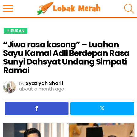
S
HIBURAN
“Jiwa rasa kosong” – Luahan
Sayu Kamal Adli Berdepan Rasa
Sunyi Dahsyat Undang Simpati
Ramai
by
Syaziyah Sharif
about a month ago