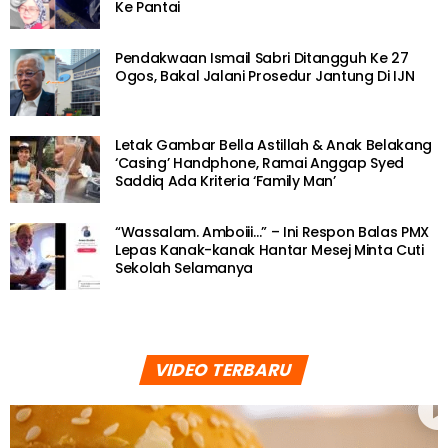
Ke Pantai
Pendakwaan Ismail Sabri Ditangguh Ke 27
Ogos, Bakal Jalani Prosedur Jantung Di IJN
Letak Gambar Bella Astillah & Anak Belakang
‘Casing’ Handphone, Ramai Anggap Syed
Saddiq Ada Kriteria ‘Family Man’
“Wassalam. Amboiii…” – Ini Respon Balas PMX
Lepas Kanak-kanak Hantar Mesej Minta Cuti
Sekolah Selamanya
VIDEO TERBARU