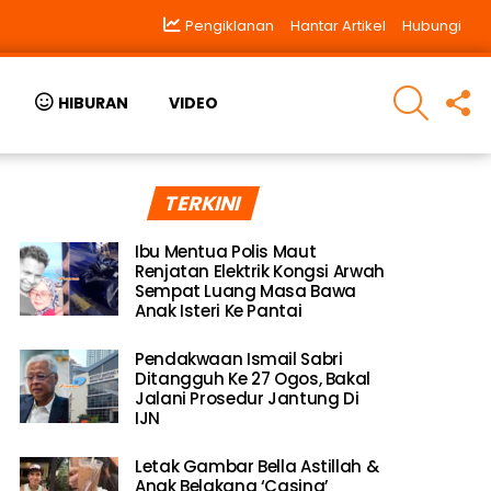
Pengiklanan
Hantar Artikel
Hubungi
SEARCH
F
HIBURAN
VIDEO
U
TERKINI
Ibu Mentua Polis Maut
Renjatan Elektrik Kongsi Arwah
Sempat Luang Masa Bawa
Anak Isteri Ke Pantai
Pendakwaan Ismail Sabri
Ditangguh Ke 27 Ogos, Bakal
Jalani Prosedur Jantung Di
IJN
Letak Gambar Bella Astillah &
Anak Belakang ‘Casing’