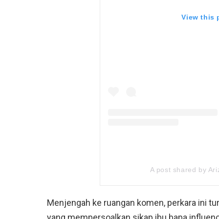
View this
A post shared by Ar
Menjengah ke ruangan komen, perkara ini tu
yang mempersoalkan sikap ibu bapa influence