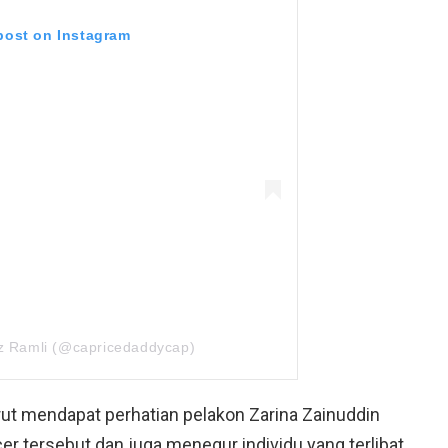
 post on Instagram
iz Ramli (@capricedaddycap)
rut mendapat perhatian pelakon Zarina Zainuddin
r tersebut dan juga menegur individu yang terlibat