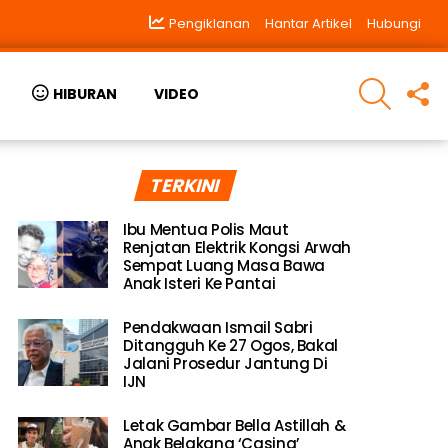
Pengiklanan
Hantar Artikel
Hubungi
SEARCH
F
HIBURAN
VIDEO
U
TERKINI
Ibu Mentua Polis Maut
Renjatan Elektrik Kongsi Arwah
Sempat Luang Masa Bawa
Anak Isteri Ke Pantai
Pendakwaan Ismail Sabri
Ditangguh Ke 27 Ogos, Bakal
Jalani Prosedur Jantung Di
IJN
Letak Gambar Bella Astillah &
Anak Belakang ‘Casing’