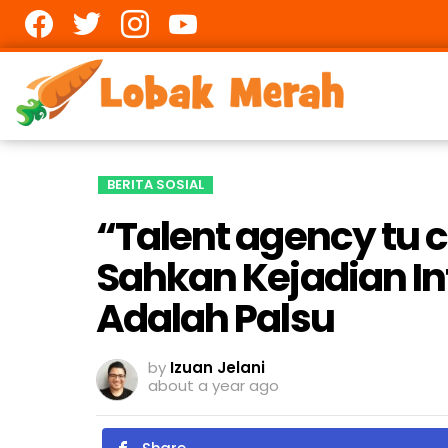
Facebook
twitter
Instagram
youtube
BERITA SOSIAL
“Talent agency tu 
Sahkan Kejadian In
Adalah Palsu
by
Izuan Jelani
about a year ago