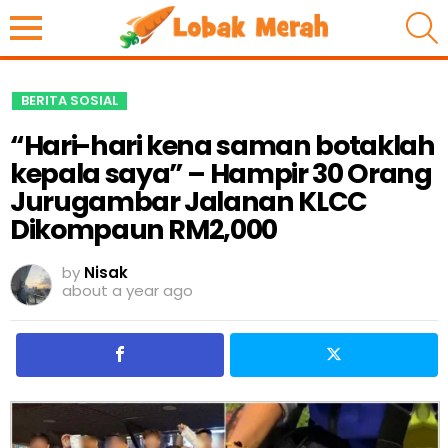
S
BERITA SOSIAL
“Hari-hari kena saman botaklah
kepala saya” – Hampir 30 Orang
Jurugambar Jalanan KLCC
Dikompaun RM2,000
by
Nisak
about a year ago