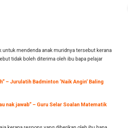
ak untuk mendenda anak muridnya tersebut kerana
ebut tidak boleh diterima oleh ibu bapa pelajar
h” – Jurulatih Badminton ‘Naik Angin’ Baling
tau nak jawab” – Guru Selar Soalan Matematik
ahaja kerana respons yang diberikan oleh ibu bapa