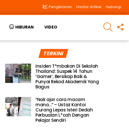
Pengiklanan
Hantar Artikel
Hubungi
SEARCH
F
HIBURAN
VIDEO
U
TERKINI
Insiden T*mbakan Di Sekolah
Thailand: Suspek 14 Tahun
‘Gamer’, Bersikap Baik &
Punyai Rekod Akademik Yang
Bagus
“Nak ajar cara macam
mana…” – Ustaz Kantoi
Curang Lepas Isteri Dedah
Perbualan L*cah Dengan
Pelajar Sendiri