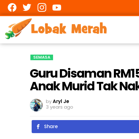
Facebook
twitter
Instagram
youtube
SEMASA
Guru Disaman RM1
Anak Murid Tak Nak
by
Aryl Je
3 years ago
Share