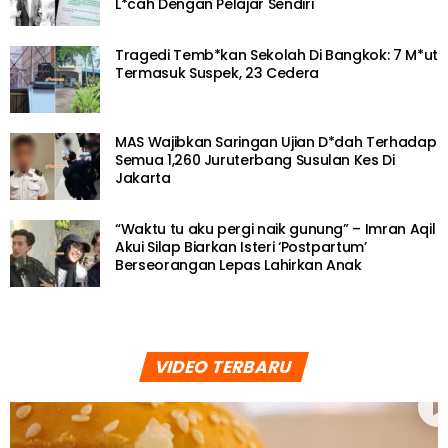
L*cah Dengan Pelajar Sendiri
Tragedi Temb*kan Sekolah Di Bangkok: 7 M*ut
Termasuk Suspek, 23 Cedera
MAS Wajibkan Saringan Ujian D*dah Terhadap
Semua 1,260 Juruterbang Susulan Kes Di
Jakarta
“Waktu tu aku pergi naik gunung” – Imran Aqil
Akui Silap Biarkan Isteri ‘Postpartum’
Berseorangan Lepas Lahirkan Anak
VIDEO TERBARU