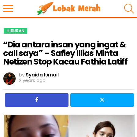
S
HIBURAN
“Dia antara insan yang ingat &
call saya” – Safiey Illias Minta
Netizen Stop Kacau Fathia Latiff
by
Syaida Ismail
2 years ago