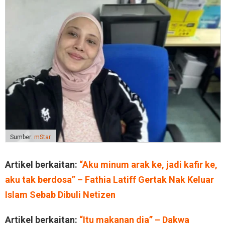
Sumber:
mStar
Artikel berkaitan:
“Aku minum arak ke, jadi kafir ke,
aku tak berdosa” – Fathia Latiff Gertak Nak Keluar
Islam Sebab Dibuli Netizen
Artikel berkaitan:
“Itu makanan dia” – Dakwa