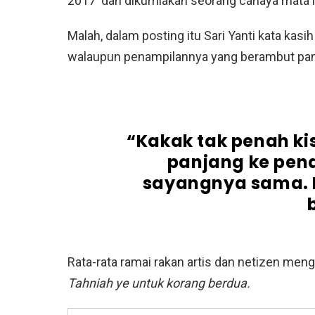
2017 dan dikurniakan seorang cahaya mata iai
Malah, dalam posting itu Sari Yanti kata kas
walaupun penampilannya yang berambut pan
“Kakak tak penah k
panjang ke pen
sayangnya sama. 
Rata-rata ramai rakan artis dan netizen me
Tahniah ye untuk korang berdua.