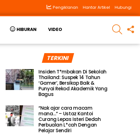
Pengiklanan
Hantar Artikel
Hubungi
SEARCH
F
HIBURAN
VIDEO
U
TERKINI
Insiden T*mbakan Di Sekolah
Thailand: Suspek 14 Tahun
‘Gamer’, Bersikap Baik &
Punyai Rekod Akademik Yang
Bagus
“Nak ajar cara macam
mana…” – Ustaz Kantoi
Curang Lepas Isteri Dedah
Perbualan L*cah Dengan
Pelajar Sendiri