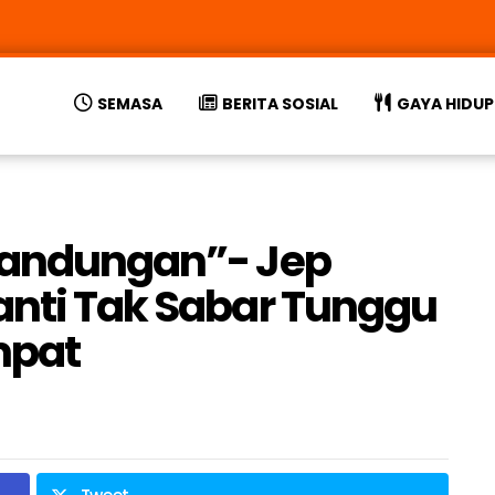
SEMASA
BERITA SOSIAL
GAYA HIDUP
 kandungan”- Jep
anti Tak Sabar Tunggu
mpat