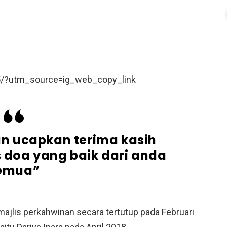
5/?utm_source=ig_web_copy_link
an ucapkan terima kasih
doa yang baik dari anda
emua”
majlis perkahwinan secara tertutup pada Februari