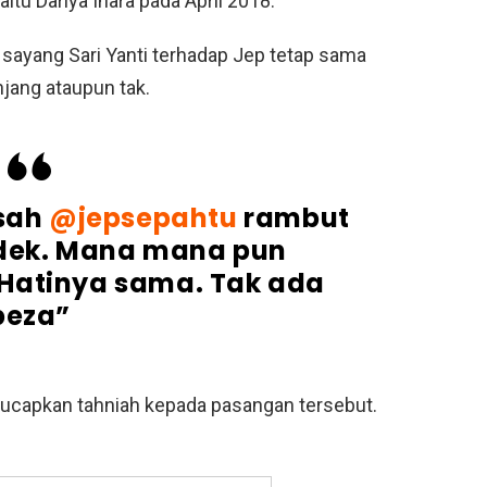
tu Dariya Inara pada April 2018.
ih sayang Sari Yanti terhadap Jep tetap sama
jang ataupun tak.
isah
@jepsepahtu
rambut
dek. Mana mana pun
Hatinya sama. Tak ada
beza”
ngucapkan tahniah kepada pasangan tersebut.