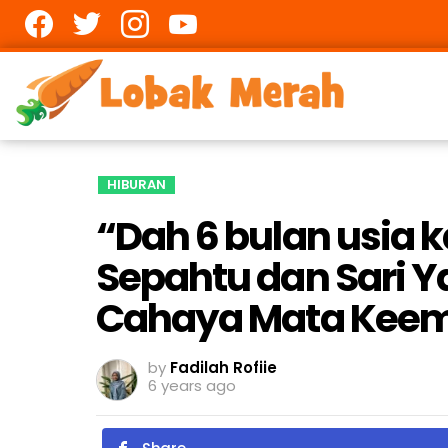
Facebook
twitter
Instagram
youtube
HIBURAN
“Dah 6 bulan usia
Sepahtu dan Sari Y
Cahaya Mata Kee
by
Fadilah Rofiie
6 years ago