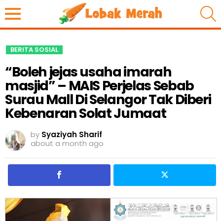
S
BERITA SOSIAL
“Boleh jejas usaha imarah
masjid” – MAIS Perjelas Sebab
Surau Mall Di Selangor Tak Diberi
Kebenaran Solat Jumaat
by
Syaziyah Sharif
about a month ago