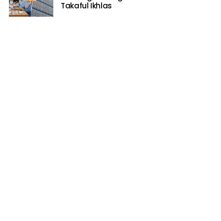
Takaful Ikhlas