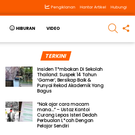
Pengiklanan
Hantar Artikel
Hubungi
SEARCH
F
HIBURAN
VIDEO
U
TERKINI
Insiden T*mbakan Di Sekolah
Thailand: Suspek 14 Tahun
‘Gamer’, Bersikap Baik &
Punyai Rekod Akademik Yang
Bagus
“Nak ajar cara macam
mana…” – Ustaz Kantoi
Curang Lepas Isteri Dedah
Perbualan L*cah Dengan
Pelajar Sendiri