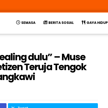
SEMASA
BERITA SOSIAL
GAYA HIDUP
ealing dulu” – Muse
etizen Teruja Tengok
Langkawi