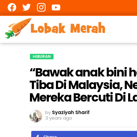
Facebook
twitter
Instagram
youtube
HIBURAN
“Bawak anak bini h
Tiba Di Malaysia, N
Mereka Bercuti Di 
by
Syaziyah Sharif
3 years ago