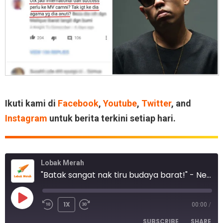
Ikuti kami di
Facebook
,
Youtube
,
Twitter
, and
Instagram
untuk berita terkini setiap hari.
Lobak Merah
"Batak sangat nak tiru budaya barat!" - Netizen Kecam Video Joe Flizzow Terlalu Seksi
1X
00:00
/
SUBSCRIBE
SHARE