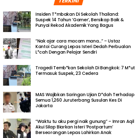
TERKINI
Insiden T*mbakan Di Sekolah Thailand:
Suspek 14 Tahun ‘Gamer’, Bersikap Baik &
Punyai Rekod Akademik Yang Bagus
“Nak ajar cara macam mana…” – Ustaz
Kantoi Curang Lepas Isteri Dedah Perbualan
L*cah Dengan Pelajar Sendiri
Tragedi Temb*kan Sekolah Di Bangkok: 7 M*ut
Termasuk Suspek, 23 Cedera
MAS Wajibkan Saringan Ujian D*dah Terhadap
Semua 1,260 Juruterbang Susulan Kes Di
Jakarta
“Waktu tu aku pergi naik gunung” – Imran Aqil
Akui Silap Biarkan Isteri ‘Postpartum’
Berseorangan Lepas Lahirkan Anak