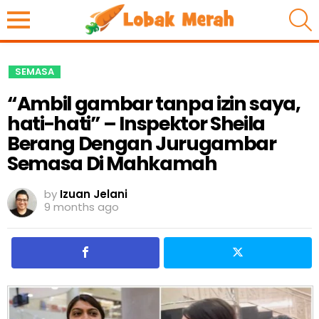
S
SEMASA
“Ambil gambar tanpa izin saya,
hati-hati” – Inspektor Sheila
Berang Dengan Jurugambar
Semasa Di Mahkamah
by
Izuan Jelani
9 months ago