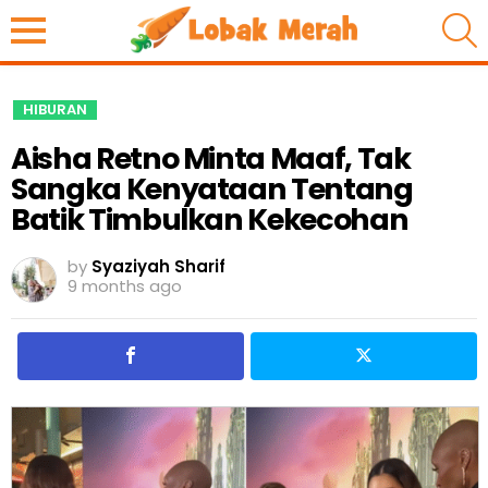
S
HIBURAN
Aisha Retno Minta Maaf, Tak
Sangka Kenyataan Tentang
Batik Timbulkan Kekecohan
by
Syaziyah Sharif
9 months ago