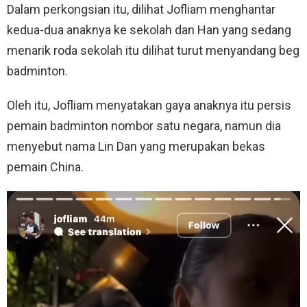
Dalam perkongsian itu, dilihat
Jofliam menghantar
kedua-dua anaknya ke sekolah dan Han yang sedang
menarik roda sekolah itu dilihat turut menyandang beg
badminton.
Oleh itu, Jofliam menyatakan gaya anaknya itu persis
pemain badminton nombor satu negara, namun dia
menyebut nama Lin Dan yang merupakan bekas
pemain China.
V
i
d
e
o
P