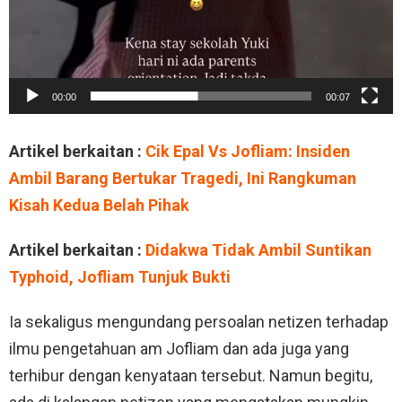
00:00
00:07
Artikel berkaitan :
Cik Epal Vs Jofliam: Insiden
Ambil Barang Bertukar Tragedi, Ini Rangkuman
Kisah Kedua Belah Pihak
Artikel berkaitan :
Didakwa Tidak Ambil Suntikan
Typhoid, Jofliam Tunjuk Bukti
Ia sekaligus mengundang persoalan netizen terhadap
ilmu pengetahuan am Jofliam dan ada juga yang
terhibur dengan kenyataan tersebut. Namun begitu,