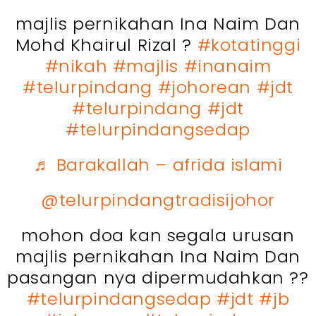
majlis pernikahan Ina Naim Dan
Mohd Khairul Rizal ?
#kotatinggi
#nikah
#majlis
#inanaim
#telurpindang
#johorean
#jdt
#telurpindang
#jdt
#telurpindangsedap
♬ Barakallah – afrida islami
@telurpindangtradisijohor
mohon doa kan segala urusan
majlis pernikahan Ina Naim Dan
pasangan nya dipermudahkan ??
#telurpindangsedap
#jdt
#jb