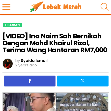
S
HIBURAN
[VIDEO] Ina Naim Sah Bernikah
Dengan Mohd Khairul Rizal,
Terima Wang Hantaran RM7,000
by
Syaida Ismail
2 years ago