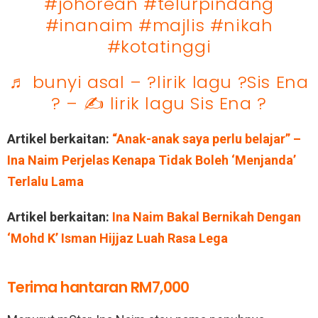
#johorean
#telurpindang
#inanaim
#majlis
#nikah
#kotatinggi
♬ bunyi asal – ?️lirik lagu ?Sis Ena
?️ – ✍️ lirik lagu Sis Ena ?
Artikel berkaitan:
“Anak-anak saya perlu belajar” –
Ina Naim Perjelas Kenapa Tidak Boleh ‘Menjanda’
Terlalu Lama
Artikel berkaitan:
Ina Naim Bakal Bernikah Dengan
‘Mohd K’ Isman Hijjaz Luah Rasa Lega
Terima hantaran RM7,000