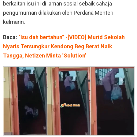
berkaitan isu ini di laman sosial sebaik sahaja
pengumuman dilakukan oleh Perdana Menteri
kelmarin.
Baca:
“Isu dah bertahun” -[VIDEO] Murid Sekolah
Nyaris Tersungkur Kendong Beg Berat Naik
Tangga, Netizen Minta ‘Solution’