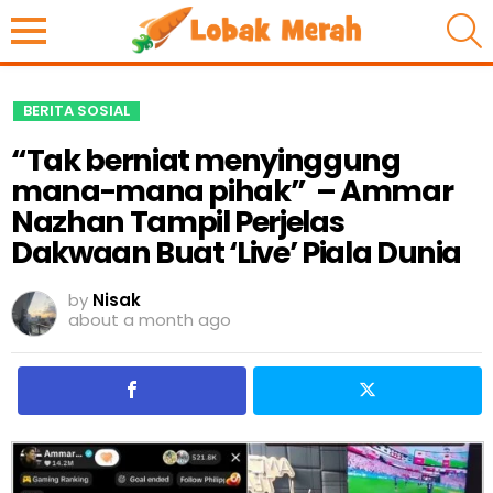
S
BERITA SOSIAL
“Tak berniat menyinggung
mana-mana pihak” – Ammar
Nazhan Tampil Perjelas
Dakwaan Buat ‘Live’ Piala Dunia
by
Nisak
about a month ago