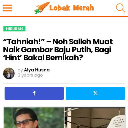
S
HIBURAN
“Tahniah!” – Noh Salleh Muat
Naik Gambar Baju Putih, Bagi
‘Hint’ Bakal Bernikah?
by
Alya Husna
3 years ago