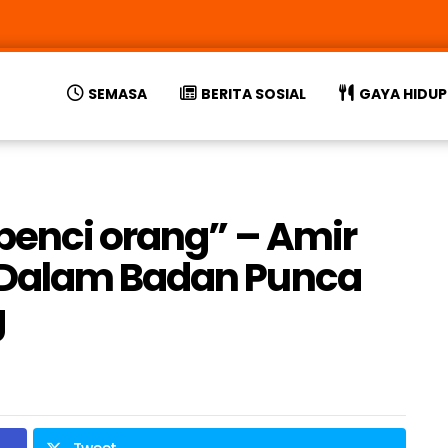
SEMASA
BERITA SOSIAL
GAYA HIDUP
 benci orang” – Amir
 Dalam Badan Punca
g