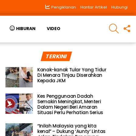
Pengiklanan
Hantar Artikel
Hubungi
SEARCH
F
HIBURAN
VIDEO
U
TERKINI
Kanak-kanak Tular Yang Tidur
Di Menara Tinjau Diserahkan
Kepada JKM
Kes Penggunaan Dadah
Semakin Meningkat, Menteri
Dalam Negeri Beri Amaran
Situasi Perlu Perhatian Serius
“Inilah Malaysia yang kita
kenal” – Dukung ‘Aunty’ Lintas