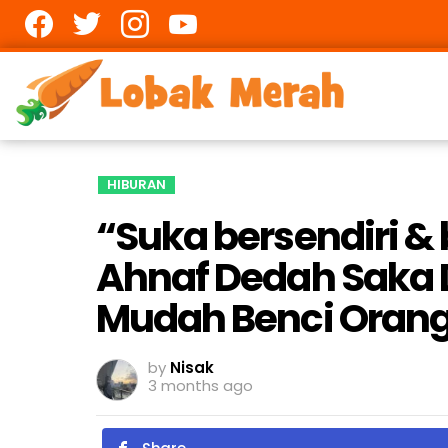
Facebook
twitter
Instagram
youtube
HIBURAN
“Suka bersendiri &
Ahnaf Dedah Saka
Mudah Benci Oran
by
Nisak
3 months ago