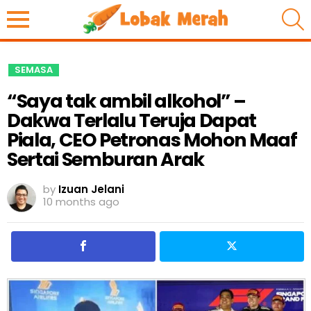
S
SEMASA
“Saya tak ambil alkohol” –
Dakwa Terlalu Teruja Dapat
Piala, CEO Petronas Mohon Maaf
Sertai Semburan Arak
by
Izuan Jelani
10 months ago