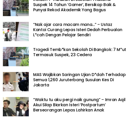
Suspek 14 Tahun ‘Gamer’, Bersikap Baik &
Punyai Rekod Akademik Yang Bagus
“Nak ajar cara macam mana…” – Ustaz
Kantoi Curang Lepas Isteri Dedah Perbualan
L*cah Dengan Pelajar Sendiri
Tragedi Temb*kan Sekolah Di Bangkok: 7 M*ut
Termasuk Suspek, 23 Cedera
MAS Wajibkan Saringan Ujian D*dah Terhadap
Semua 1,260 Juruterbang Susulan Kes Di
Jakarta
“Waktu tu aku pergi naik gunung” – Imran Aqil
Akui Silap Biarkan Isteri ‘Postpartum’
Berseorangan Lepas Lahirkan Anak