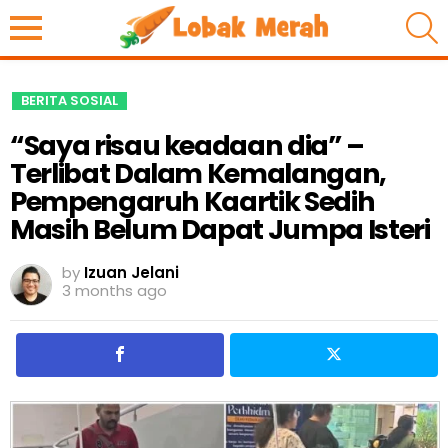
S
BERITA SOSIAL
“Saya risau keadaan dia” –
Terlibat Dalam Kemalangan,
Pempengaruh Kaartik Sedih
Masih Belum Dapat Jumpa Isteri
by
Izuan Jelani
3 months ago