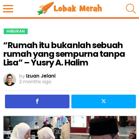
S
HIBURAN
“Rumah itu bukanlah sebuah
rumah yang sempurna tanpa
Lisa” – Yusry A. Halim
by
Izuan Jelani
2 months ago