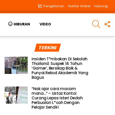
Pengiklanan
Hantar Artikel
Hubungi
SEARCH
F
HIBURAN
VIDEO
U
TERKINI
Insiden T*mbakan Di Sekolah
Thailand: Suspek 14 Tahun
‘Gamer’, Bersikap Baik &
Punyai Rekod Akademik Yang
Bagus
“Nak ajar cara macam
mana…” – Ustaz Kantoi
Curang Lepas Isteri Dedah
Perbualan L*cah Dengan
Pelajar Sendiri