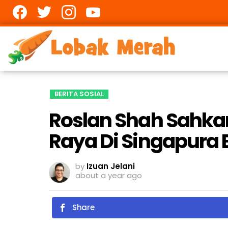
Facebook
twitter
Instagram
youtube
BERITA SOSIAL
Roslan Shah Sahka
Raya Di Singapura
by
Izuan Jelani
about a year ago
Share