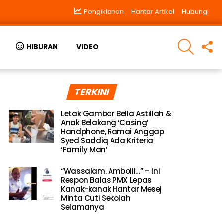
Pengiklanan
Hantar Artikel
Hubungi
SEARCH
F
HIBURAN
VIDEO
U
TERKINI
Letak Gambar Bella Astillah &
Anak Belakang ‘Casing’
Handphone, Ramai Anggap
Syed Saddiq Ada Kriteria
‘Family Man’
“Wassalam. Amboiii…” – Ini
Respon Balas PMX Lepas
Kanak-kanak Hantar Mesej
Minta Cuti Sekolah
Selamanya