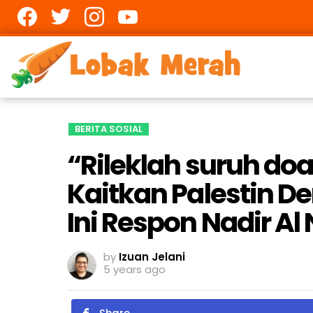
Facebook
twitter
Instagram
youtube
BERITA SOSIAL
“Rileklah suruh doa 
Kaitkan Palestin D
Ini Respon Nadir Al 
by
Izuan Jelani
5 years ago