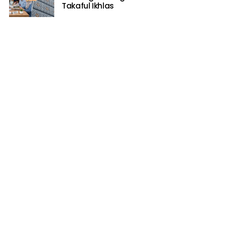
Takaful Ikhlas