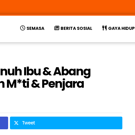
SEMASA
BERITA SOSIAL
GAYA HIDUP
*nuh Ibu & Abang
M*ti & Penjara
Tweet