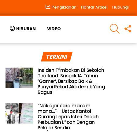
Pengiklanan
Hantar Artikel
Hubungi
SEARCH
F
HIBURAN
VIDEO
U
TERKINI
Insiden T*mbakan Di Sekolah
Thailand: Suspek 14 Tahun
‘Gamer’, Bersikap Baik &
Punyai Rekod Akademik Yang
Bagus
“Nak ajar cara macam
mana…” – Ustaz Kantoi
Curang Lepas Isteri Dedah
Perbualan L*cah Dengan
Pelajar Sendiri