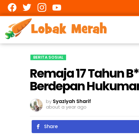
Facebook
twitter
Instagram
youtube
BERITA SOSIAL
Remaja 17 Tahun B
Berdepan Hukuman 
by
Syaziyah Sharif
about a year ago
Share