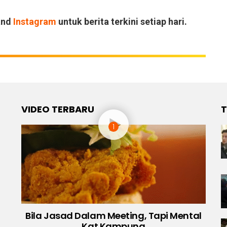
and
Instagram
untuk berita terkini setiap hari.
VIDEO TERBARU
T
Bila Jasad Dalam Meeting, Tapi Mental
Kat Kampung