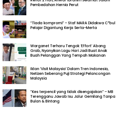
Rehat 2 Hari, Anwar Ibrahim Selamat Jalani
Pembedahan Hernia Perut
“Tiada kompromi” – Staf MARA Didakwa C*bul
Pelajar Digantung Kerja Serta-Merta
Warganet Terharu Tengok ‘Effort’ Abang
Grab, Nyanyikan Lagu Hari Jadi Buat Anak
Buah Pelanggan Yang Tempah Makanan
Iklan ‘Visit Malaysia’ Dalam Tren Indonesia,
Netizen Seberang Puji Strategi Pelancongan
Malaysia
“Kes terpencil yang tidak disengajakan” – MB
Terengganu Jawab Isu Jalur Gemilang Tanpa
Bulan & Bintang