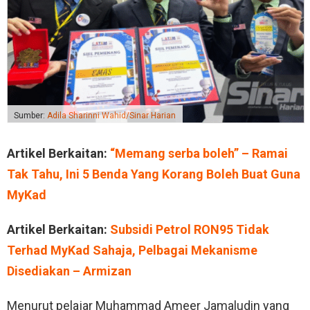
Sumber:
Adila Sharinni Wahid/Sinar Harian
Artikel Berkaitan:
“Memang serba boleh” – Ramai
Tak Tahu, Ini 5 Benda Yang Korang Boleh Buat Guna
MyKad
Artikel Berkaitan:
Subsidi Petrol RON95 Tidak
Terhad MyKad Sahaja, Pelbagai Mekanisme
Disediakan – Armizan
Menurut pelajar Muhammad Ameer Jamaludin yang