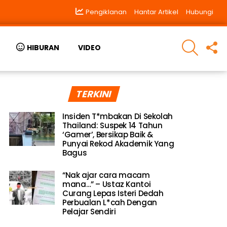
Pengiklanan
Hantar Artikel
Hubungi
SEARCH
F
HIBURAN
VIDEO
U
TERKINI
Insiden T*mbakan Di Sekolah
Thailand: Suspek 14 Tahun
‘Gamer’, Bersikap Baik &
Punyai Rekod Akademik Yang
Bagus
“Nak ajar cara macam
mana…” – Ustaz Kantoi
Curang Lepas Isteri Dedah
Perbualan L*cah Dengan
Pelajar Sendiri