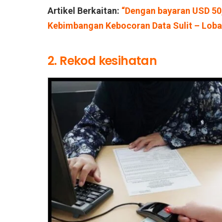
Artikel Berkaitan:
“Dengan bayaran USD 50,
Kebimbangan Kebocoran Data Sulit – Lob
2. Rekod kesihatan