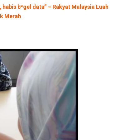
 habis b*gel data” – Rakyat Malaysia Luah
ak Merah