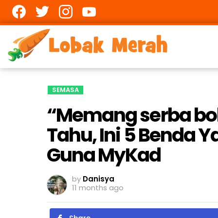
Facebook
twitter
Instagram
youtube
SEMASA
“Memang serba bol
Tahu, Ini 5 Benda 
Guna MyKad
by
Danisya
11 months ago