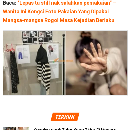
Baca:
“Lepas tu still nak salahkan pemakaian” –
Wanita Ini Kongsi Foto Pakaian Yang Dipakai
Mangsa-mangsa Rogol Masa Kejadian Berlaku
TERKINI
Kanak-kanak Tular Yang Tidur Di Menara