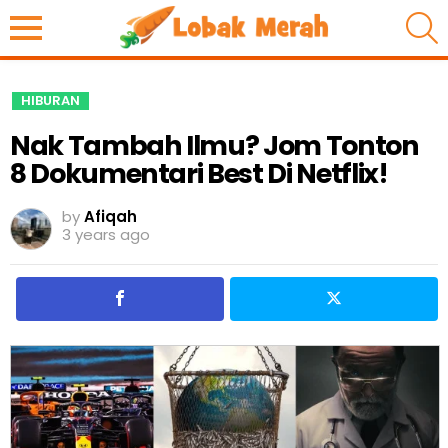
S
HIBURAN
Nak Tambah Ilmu? Jom Tonton
8 Dokumentari Best Di Netflix!
by
Afiqah
3 years ago