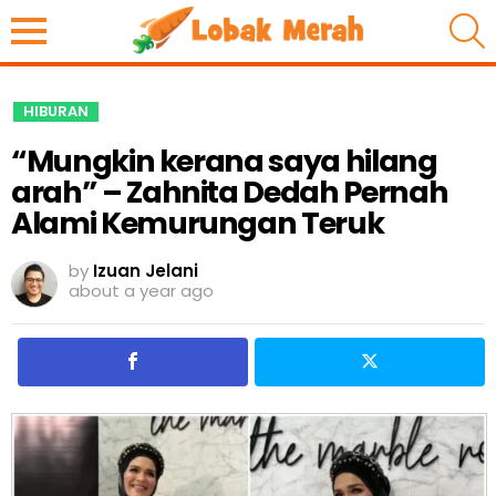
S
HIBURAN
“Mungkin kerana saya hilang
arah” – Zahnita Dedah Pernah
Alami Kemurungan Teruk
by
Izuan Jelani
about a year ago