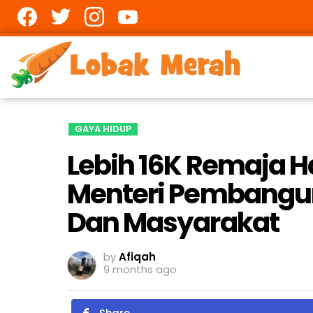
Facebook
twitter
Instagram
youtube
GAYA HIDUP
Lebih 16K Remaja H
Menteri Pembangun
Dan Masyarakat
by
Afiqah
9 months ago