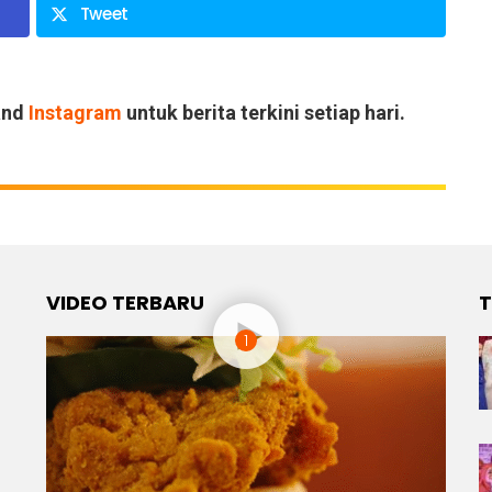
Tweet
and
Instagram
untuk berita terkini setiap hari.
VIDEO TERBARU
T