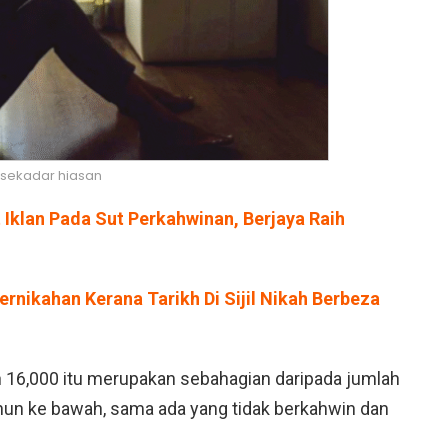
sekadar hiasan
t Iklan Pada Sut Perkahwinan, Berjaya Raih
rnikahan Kerana Tarikh Di Sijil Nikah Berbeza
h 16,000 itu merupakan sebahagian daripada jumlah
ahun ke bawah, sama ada yang tidak berkahwin dan