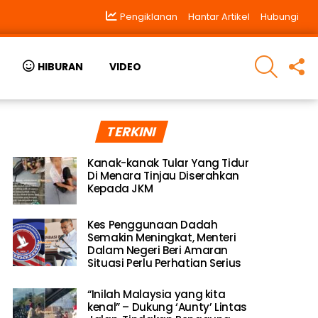
Pengiklanan
Hantar Artikel
Hubungi
SEARCH
F
HIBURAN
VIDEO
U
TERKINI
Kanak-kanak Tular Yang Tidur
Di Menara Tinjau Diserahkan
Kepada JKM
Kes Penggunaan Dadah
Semakin Meningkat, Menteri
Dalam Negeri Beri Amaran
Situasi Perlu Perhatian Serius
“Inilah Malaysia yang kita
kenal” – Dukung ‘Aunty’ Lintas