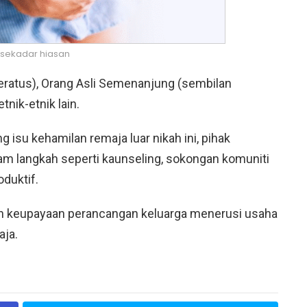
sekadar hiasan
peratus), Orang Asli Semenanjung (sembilan
tnik-etnik lain.
su kehamilan remaja luar nikah ini, pihak
m langkah seperti kaunseling, sokongan komuniti
duktif.
an keupayaan perancangan keluarga menerusi usaha
ja.