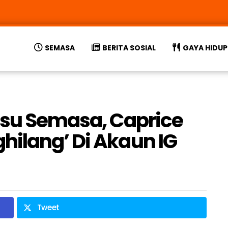
SEMASA
BERITA SOSIAL
GAYA HIDUP
Isu Semasa, Caprice
ilang’ Di Akaun IG
Tweet