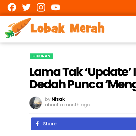
Facebook
twitter
Instagram
youtube
HIBURAN
Lama Tak ‘Update’ 
Dedah Punca ‘Mengh
by
Nisak
about a month ago
Share