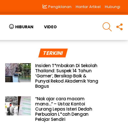
Pengiklanan
Hantar Artikel
Hubungi
SEARCH
F
HIBURAN
VIDEO
U
TERKINI
Insiden T*mbakan Di Sekolah
Thailand: Suspek 14 Tahun
‘Gamer’, Bersikap Baik &
Punyai Rekod Akademik Yang
Bagus
“Nak ajar cara macam
mana…” – Ustaz Kantoi
Curang Lepas Isteri Dedah
Perbualan L*cah Dengan
Pelajar Sendiri