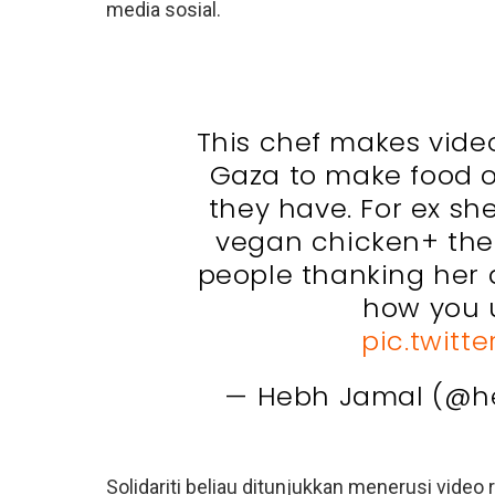
media sosial.
This chef makes video
Gaza to make food on
they have. For ex s
vegan chicken+ the
people thanking her af
how you u
pic.twitt
— Hebh Jamal (@h
Solidariti beliau ditunjukkan menerusi vide