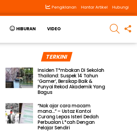
Pengiklanan
Hantar Artikel
Hubungi
SEARCH
F
HIBURAN
VIDEO
U
TERKINI
Insiden T*mbakan Di Sekolah
Thailand: Suspek 14 Tahun
‘Gamer’, Bersikap Baik &
Punyai Rekod Akademik Yang
Bagus
“Nak ajar cara macam
mana…” – Ustaz Kantoi
Curang Lepas Isteri Dedah
Perbualan L*cah Dengan
Pelajar Sendiri