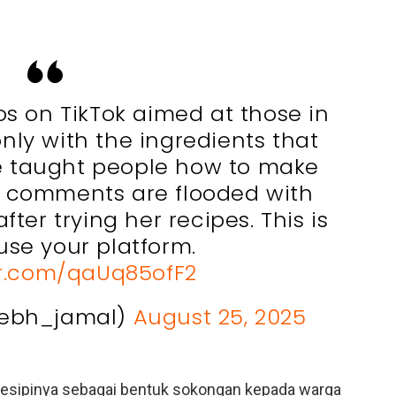
s on TikTok aimed at those in
ly with the ingredients that
he taught people how to make
 comments are flooded with
ter trying her recipes. This is
se your platform.
er.com/qaUq85ofF2
ebh_jamal)
August 25, 2025
o resipinya sebagai bentuk sokongan kepada warga