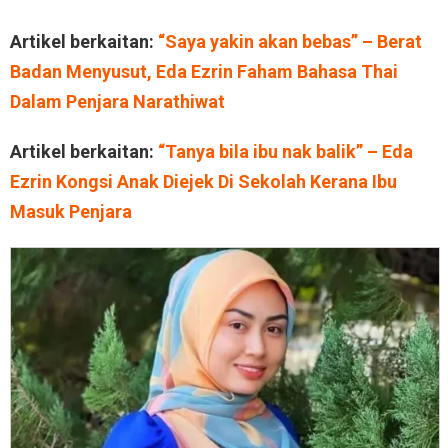
Artikel berkaitan:
“Saya yakin akan bebas” – Berat
Badan Menyusut, Eda Ezrin Faham Bahasa Thai
Dalam Penjara Narathiwat
Artikel berkaitan:
“Tanya bila ibu nak balik” – Eda
Ezrin Kongsi Anak Diejek Di Sekolah Kerana Ibu
Masuk Penjara