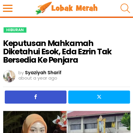
S
HIBURAN
Keputusan Mahkamah
Diketahui Esok, Eda Ezrin Tak
Bersedia Ke Penjara
by
Syaziyah Sharif
about a year ago