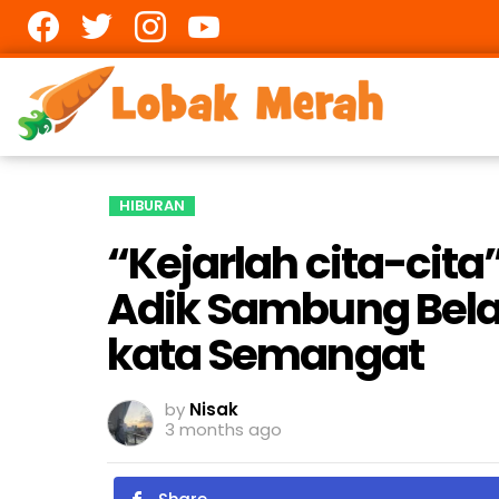
Facebook
twitter
Instagram
youtube
HIBURAN
“Kejarlah cita-cita
Adik Sambung Belaja
kata Semangat
by
Nisak
3 months ago