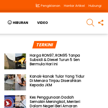
Pengiklanan
Hantar Artikel
Hubungi
SEARCH
F
HIBURAN
VIDEO
U
TERKINI
Harga RON97, RON95 Tanpa
Subsidi & Diesel Turun 5 Sen
Bermula Hari Ini
Kanak-kanak Tular Yang Tidur
Di Menara Tinjau Diserahkan
Kepada JKM
Kes Penggunaan Dadah
Semakin Meningkat, Menteri
Dalam Negeri Beri Amaran