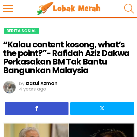
S
BERITA SOSIAL
“Kalau content kosong, what’s
the point?”- Rafidah Aziz Dakwa
Perkasakan BM Tak Bantu
Bangunkan Malaysia
by
Izatul Azman
4 years ago